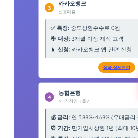
카카오뱅크
3
신용대출
✅ 특징:
중도상환수수료 0원
🎯 대상:
3개월 이상 재직 고객
📱 신청:
카카오뱅크 앱 간편 신청
상품 상세보기
농협은행
4
NH직장인대출V
💰 금리:
연 3.88%~4.68% (우대금
⏰ 기간:
만기일시상환 1년 (최대 10