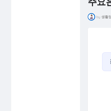
주요은
by
생활정