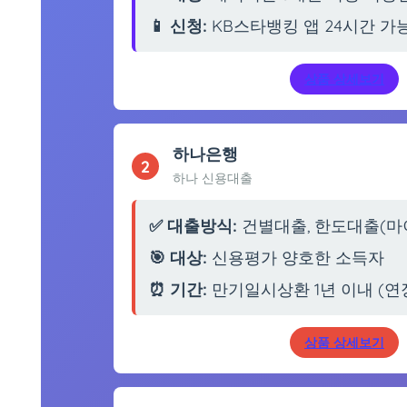
📱 신청:
KB스타뱅킹 앱 24시간 가
상품 상세보기
하나은행
2
하나 신용대출
✅ 대출방식:
건별대출, 한도대출(마
🎯 대상:
신용평가 양호한 소득자
⏰ 기간:
만기일시상환 1년 이내 (연
상품 상세보기