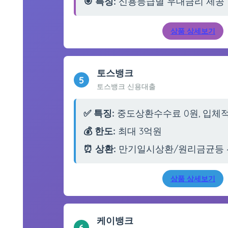
🎯 특징:
신용등급별 우대금리 제공
상품 상세보기
토스뱅크
5
토스뱅크 신용대출
✅ 특징:
중도상환수수료 0원, 입체
💰 한도:
최대 3억원
⏰ 상환:
만기일시상환/원리금균등 
상품 상세보기
케이뱅크
6