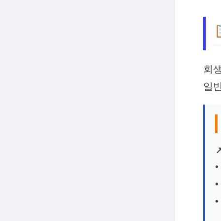
회생
일반