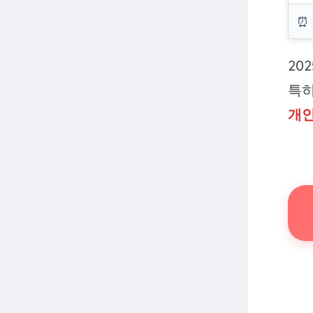
⏰
20
특히
개인