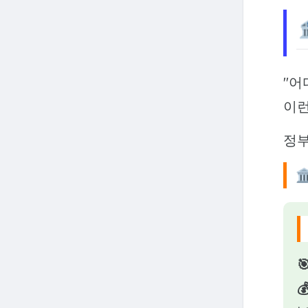
"어
이런
정부


