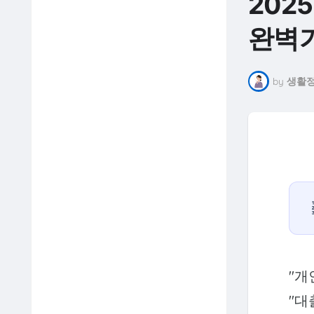
202
완벽
by
생활정
"개
"대