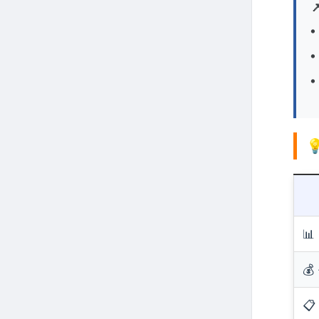


💰
📋