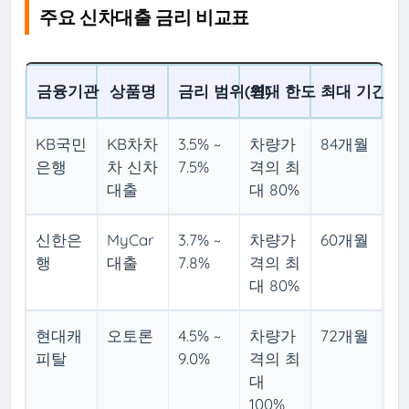
주요 신차대출 금리 비교표
금융기관
상품명
금리 범위(연)
최대 한도
최대 기간
KB국민
KB차차
3.5% ~
차량가
84개월
은행
차 신차
7.5%
격의 최
대출
대 80%
신한은
MyCar
3.7% ~
차량가
60개월
행
대출
7.8%
격의 최
대 80%
현대캐
오토론
4.5% ~
차량가
72개월
피탈
9.0%
격의 최
대
100%